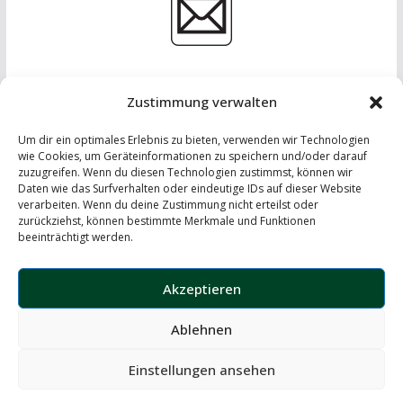
Zustimmung verwalten
Um dir ein optimales Erlebnis zu bieten, verwenden wir Technologien
wie Cookies, um Geräteinformationen zu speichern und/oder darauf
zuzugreifen. Wenn du diesen Technologien zustimmst, können wir
Daten wie das Surfverhalten oder eindeutige IDs auf dieser Website
IMPRESSUM
-
DATENSCHUTZERKLÄRUNG
-
KONTAKT
verarbeiten. Wenn du deine Zustimmung nicht erteilst oder
zurückziehst, können bestimmte Merkmale und Funktionen
LinkedIn
beeinträchtigt werden.
Instagram
Akzeptieren
Ablehnen
Copyright © 2026
the windscreen – automotive insights
. Alle
Rechte vorbehalten.
Einstellungen ansehen
Theme:
ColorMag
von ThemeGrill. Präsentiert von