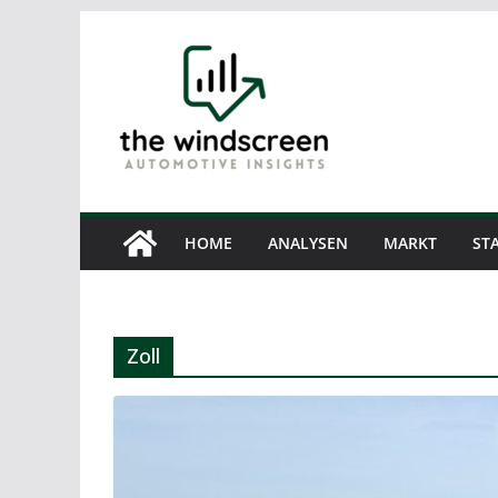
Zum
Inhalt
springen
HOME
ANALYSEN
MARKT
STA
Zoll