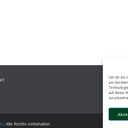
Um dir ein 
KT
um Gerätein
Technologie
auf dieser 
zurückziehs
Akze
hts
. Alle Rechte vorbehalten.