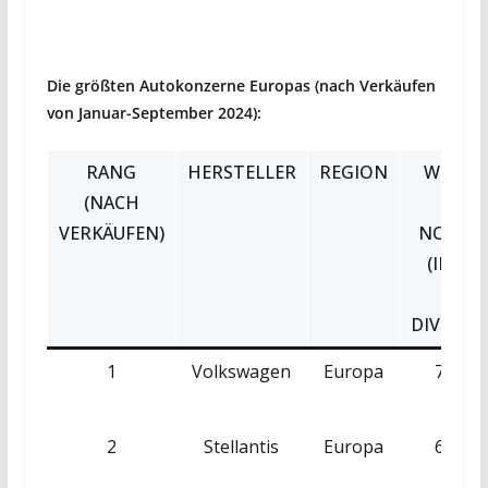
Die größten Autokonzerne Europas (nach Verkäufen
von Januar-September 2024):
RANG
HERSTELLER
REGION
WERT 
(NACH
END
VERKÄUFEN)
NOVEM
(IN EU
INKL
DIVIDEN
1
Volkswagen
Europa
7.755,
2
Stellantis
Europa
6.517,