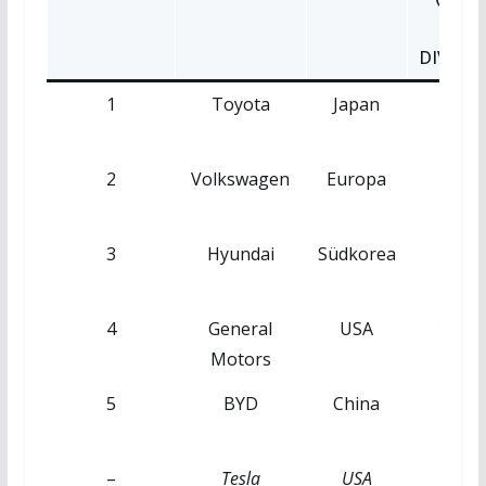
INK
DIVIDE
1
Toyota
Japan
9.890
2
Volkswagen
Europa
7.755
3
Hyundai
Südkorea
14.66
4
General
USA
16.21
Motors
5
BYD
China
13.02
–
Tesla
USA
13.77