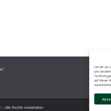
Um dir ein 
KT
um Gerätein
Technologie
auf dieser 
zurückziehs
Akze
hts
. Alle Rechte vorbehalten.