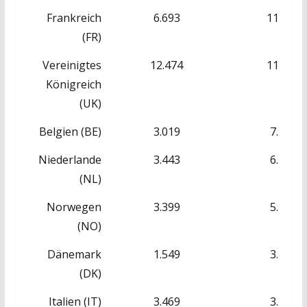
Frankreich
6.693
11.360
(FR)
Vereinigtes
12.474
11.768
Königreich
(UK)
Belgien (BE)
3.019
7.219
Niederlande
3.443
6.842
(NL)
Norwegen
3.399
5.121
(NO)
Dänemark
1.549
3.556
(DK)
Italien (IT)
3.469
3.720