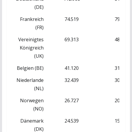
(DE)
Frankreich
74.519
79.782
(FR)
Vereinigtes
69.313
48.388
Königreich
(UK)
Belgien (BE)
41.120
31.091
Niederlande
32.439
30.057
(NL)
Norwegen
26.727
20.073
(NO)
Dänemark
24.539
15.201
(DK)