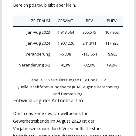
Bereich positiv, bleibt aber klein.
ZEITRAUM
GESAMT
BEV
PHEV
Jan-Aug 2023
1.913.564
355.575
107.962
Jan-Aug 2024
1.907.226
241.911
117.925
Veränderung
-6.338
-113.664
+9.963
Veränderung (%)
-0,3%
-32,0%
+9,2%
Tabelle 1: Neuzulassungen BEV und PHEV.
Quelle: Kraftfahrt-Bundesamt (KBA), eigene Berechnung
und Darstellung.
Entwicklung der Antriebsarten
Durch das Ende des Umweltbonus für
Gewerbetreibende im August 2023 ist der
Vorjahreszeitraum durch Vorzieheffekte stark