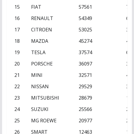
15
FIAT
57561
76
16
RENAULT
54349
68
17
CITROEN
53025
39
18
MAZDA
45274
46
19
TESLA
37574
63
20
PORSCHE
36097
32
21
MINI
32571
45
22
NISSAN
29529
31
23
MITSUBISHI
28679
19
24
SUZUKI
25566
25
25
MG ROEWE
20977
21
26
SMART
12463
17