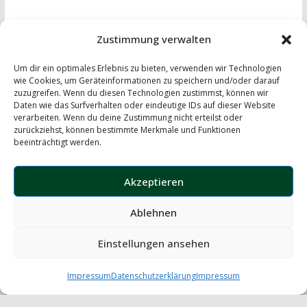
Zustimmung verwalten
Um dir ein optimales Erlebnis zu bieten, verwenden wir Technologien
wie Cookies, um Geräteinformationen zu speichern und/oder darauf
zuzugreifen. Wenn du diesen Technologien zustimmst, können wir
Daten wie das Surfverhalten oder eindeutige IDs auf dieser Website
IMPRESSUM
-
DATENSCHUTZERKLÄRUNG
-
KONTAKT
verarbeiten. Wenn du deine Zustimmung nicht erteilst oder
zurückziehst, können bestimmte Merkmale und Funktionen
LinkedIn
beeinträchtigt werden.
Instagram
Akzeptieren
Ablehnen
Copyright © 2026
the windscreen – automotive insights
. Alle
Rechte vorbehalten.
Einstellungen ansehen
Theme:
ColorMag
von ThemeGrill. Präsentiert von
Impressum
Datenschutzerklärung
WordPress
.
Impressum