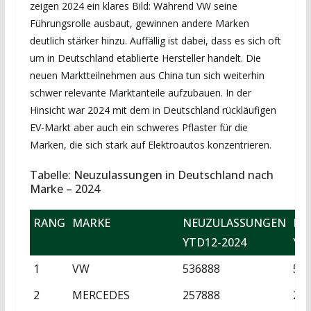
zeigen 2024 ein klares Bild: Während VW seine
Führungsrolle ausbaut, gewinnen andere Marken
deutlich stärker hinzu. Auffällig ist dabei, dass es sich oft
um in Deutschland etablierte Hersteller handelt. Die
neuen Marktteilnehmen aus China tun sich weiterhin
schwer relevante Marktanteile aufzubauen. In der
Hinsicht war 2024 mit dem in Deutschland rückläufigen
EV-Markt aber auch ein schweres Pflaster für die
Marken, die sich stark auf Elektroautos konzentrieren.
Tabelle: Neuzulassungen in Deutschland nach
Marke – 2024
RANG
MARKE
NEUZULASSUNGEN
NE
YTD12-2024
YT
1
VW
536888
51
2
MERCEDES
257888
27