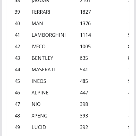
38
JAGUAR
2101
31
39
FERRARI
1827
16
40
MAN
1376
18
41
LAMBORGHINI
1114
94
42
IVECO
1005
86
43
BENTLEY
635
80
44
MASERATI
541
10
45
INEOS
485
96
46
ALPINE
447
40
47
NIO
398
12
48
XPENG
393
–
49
LUCID
392
99