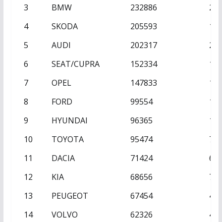
3
BMW
232886
23
4
SKODA
205593
16
5
AUDI
202317
24
6
SEAT/CUPRA
152334
13
7
OPEL
147833
14
8
FORD
99554
11
9
HYUNDAI
96365
10
10
TOYOTA
95474
75
11
DACIA
71424
68
12
KIA
68656
74
13
PEUGEOT
67454
46
14
VOLVO
62326
44