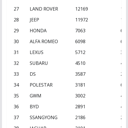
27
LAND ROVER
12169
13
28
JEEP
11972
15
29
HONDA
7063
65
30
ALFA ROMEO
6098
61
31
LEXUS
5712
32
32
SUBARU
4510
45
33
DS
3587
23
34
POLESTAR
3181
62
35
GWM
3002
46
36
BYD
2891
41
37
SSANGYONG
2186
22