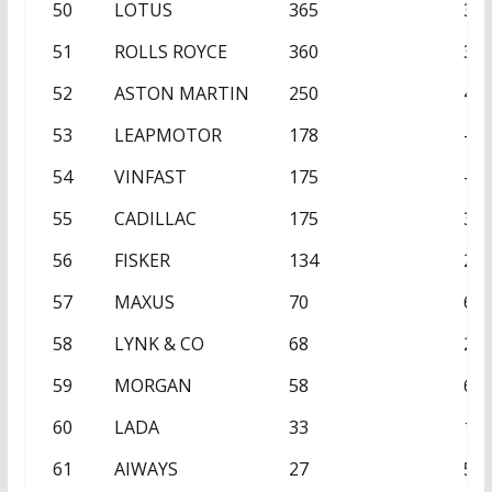
50
LOTUS
365
32
51
ROLLS ROYCE
360
34
52
ASTON MARTIN
250
46
53
LEAPMOTOR
178
–
54
VINFAST
175
–
55
CADILLAC
175
30
56
FISKER
134
23
57
MAXUS
70
64
58
LYNK & CO
68
22
59
MORGAN
58
60
60
LADA
33
14
61
AIWAYS
27
50