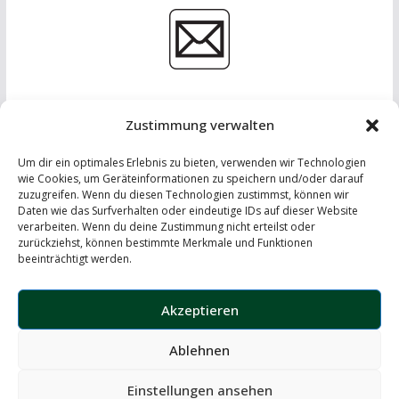
Zustimmung verwalten
Um dir ein optimales Erlebnis zu bieten, verwenden wir Technologien
wie Cookies, um Geräteinformationen zu speichern und/oder darauf
zuzugreifen. Wenn du diesen Technologien zustimmst, können wir
Daten wie das Surfverhalten oder eindeutige IDs auf dieser Website
IMPRESSUM
-
DATENSCHUTZERKLÄRUNG
-
KONTAKT
verarbeiten. Wenn du deine Zustimmung nicht erteilst oder
zurückziehst, können bestimmte Merkmale und Funktionen
LinkedIn
beeinträchtigt werden.
Instagram
Akzeptieren
Ablehnen
Copyright © 2026
the windscreen – automotive insights
. Alle
Rechte vorbehalten.
Einstellungen ansehen