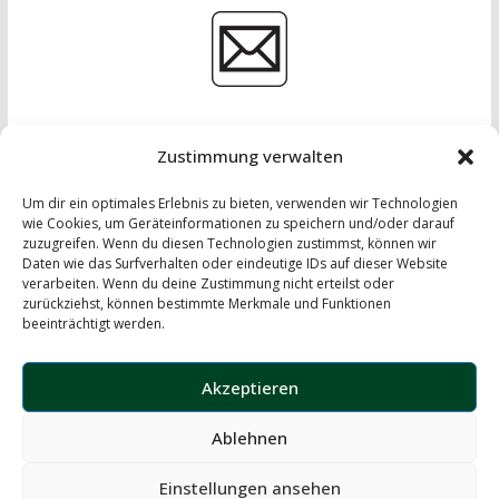
Zustimmung verwalten
Um dir ein optimales Erlebnis zu bieten, verwenden wir Technologien
wie Cookies, um Geräteinformationen zu speichern und/oder darauf
zuzugreifen. Wenn du diesen Technologien zustimmst, können wir
Daten wie das Surfverhalten oder eindeutige IDs auf dieser Website
IMPRESSUM
-
DATENSCHUTZERKLÄRUNG
-
KONTAKT
verarbeiten. Wenn du deine Zustimmung nicht erteilst oder
zurückziehst, können bestimmte Merkmale und Funktionen
LinkedIn
beeinträchtigt werden.
Instagram
Akzeptieren
Ablehnen
Copyright © 2026
the windscreen – automotive insights
. Alle
Rechte vorbehalten.
Einstellungen ansehen