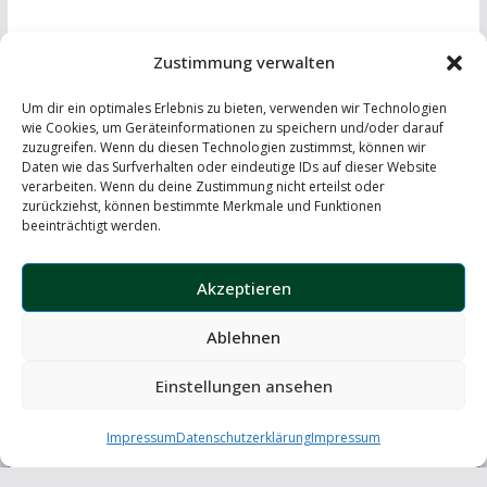
Zustimmung verwalten
Um dir ein optimales Erlebnis zu bieten, verwenden wir Technologien
wie Cookies, um Geräteinformationen zu speichern und/oder darauf
zuzugreifen. Wenn du diesen Technologien zustimmst, können wir
Daten wie das Surfverhalten oder eindeutige IDs auf dieser Website
IMPRESSUM
-
DATENSCHUTZERKLÄRUNG
-
KONTAKT
verarbeiten. Wenn du deine Zustimmung nicht erteilst oder
zurückziehst, können bestimmte Merkmale und Funktionen
LinkedIn
beeinträchtigt werden.
Instagram
Akzeptieren
Ablehnen
Copyright © 2026
the windscreen – automotive insights
. Alle
Rechte vorbehalten.
Einstellungen ansehen
Theme:
ColorMag
von ThemeGrill. Präsentiert von
Impressum
Datenschutzerklärung
WordPress
.
Impressum