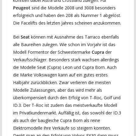
konnten dabei Astra und Crossland zulegen. Für
Peugeot
sind die Modelle 2008 und 3008 besonders
erfolgreich und haben den 208 als Nummer 1 abgelöst.
Die Facelifts des letzten Jahres scheinen anzukommen.
Bei
Seat
können mit Ausnahme des Tarraco ebenfalls
alle Baureihen zulegen. Wie schon im Vorjahr ist das
Modell Formentor der Schwestermarke
Cupra
der
Verkaufsschlager. Besonders stark wachsen allerdings
die Modelle Seat (Cupra) Leon und Cupra Born. Auch
die Marke Volkswagen kann auf ein gutes erstes
Halbjahr zurückblicken. Zwar verlieren die meisten
Modelle Zulassungen, aber das wird mehr als
überkompensiert durch den Erfolg von T-Roc, Golf und
ID.3. Der T-Roc ist zudem das meistverkaufte Modell
im Privatkundenmarkt. Auffällig ist, das sowohl der ID.3
als auch der baugleiche Cupra Born als reine
Elektromodelle ihre Verkäufe so steigern konnten.
Denkt man an den Erfolg von Volvos EX30 dann muss