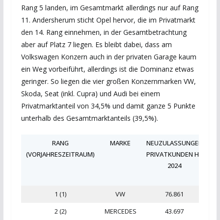
Rang 5 landen, im Gesamtmarkt allerdings nur auf Rang
11. Andersherum sticht Opel hervor, die im Privatmarkt
den 14. Rang einnehmen, in der Gesamtbetrachtung
aber auf Platz 7 liegen. Es bleibt dabei, dass am
Volkswagen Konzern auch in der privaten Garage kaum
ein Weg vorbeiführt, allerdings ist die Dominanz etwas
geringer. So liegen die vier großen Konzernmarken VW,
Skoda, Seat (inkl. Cupra) und Audi bei einem
Privatmarktanteil von 34,5% und damit ganze 5 Punkte
unterhalb des Gesamtmarktanteils (39,5%).
RANG
MARKE
NEUZULASSUNGEN
(VORJAHRESZEITRAUM)
PRIVATKUNDEN H1
2024
V
1 (1)
VW
76.861
2 (2)
MERCEDES
43.697