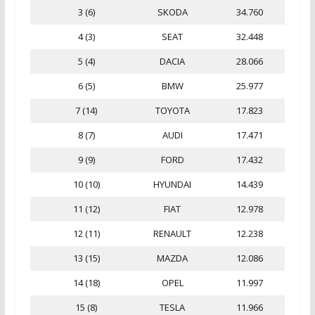
3 (6)
SKODA
34.760
4 (3)
SEAT
32.448
5 (4)
DACIA
28.066
6 (5)
BMW
25.977
7 (14)
TOYOTA
17.823
8 (7)
AUDI
17.471
9 (9)
FORD
17.432
10 (10)
HYUNDAI
14.439
11 (12)
FIAT
12.978
12 (11)
RENAULT
12.238
13 (15)
MAZDA
12.086
14 (18)
OPEL
11.997
15 (8)
TESLA
11.966